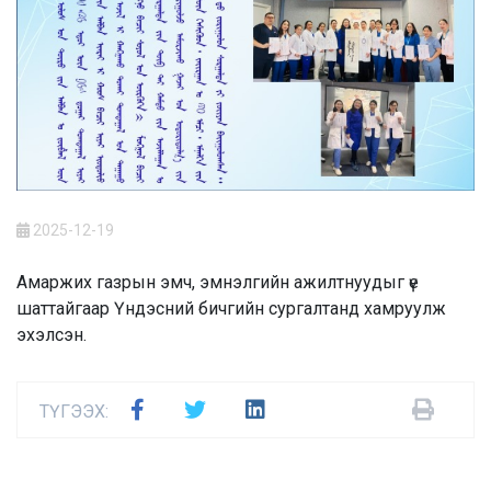
2025-12-19
Амаржих газрын эмч, эмнэлгийн ажилтнуудыг үе
шаттайгаар Үндэсний бичгийн сургалтанд хамруулж
эхэлсэн.
ТҮГЭЭХ: