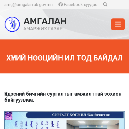
amg@amgalan.ub.gov.mn
Facebook хуудас
ХҮНИЙ НӨӨЦИЙН ИЛ ТОД БАЙДАЛ
Үндэсний бичгийн сургалтыг амжилттай зохион
байгууллаа.