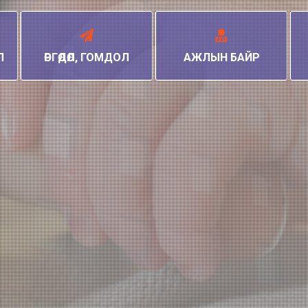
Л
ӨРГӨДӨЛ, ГОМДОЛ
АЖЛЫН БАЙР