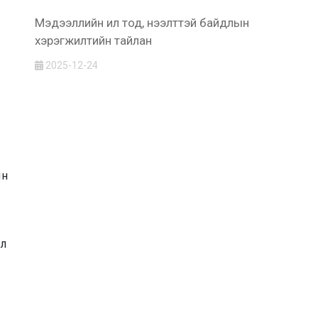
Мэдээллийн ил тод, нээлттэй байдлын
хэрэгжилтийн тайлан
2025-12-24
ын
эл