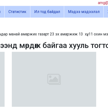
amg@a
й
Статистик
Ил тод байдал
Мэдээ мэдээлэл
манай амаржих газарт 23 эх амаржиж 13 хүү, 11 охин мэндэллэ
энд мөрдөж байгаа хууль тог