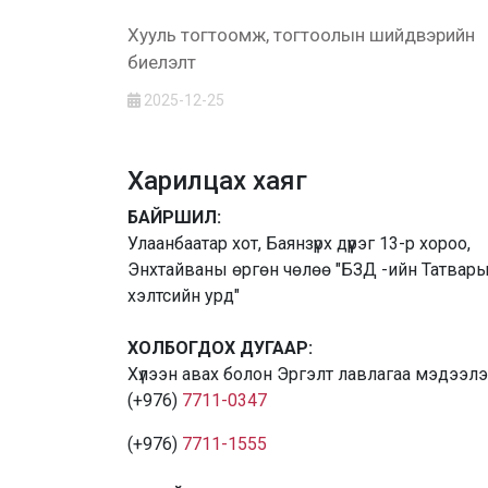
Хууль тогтоомж, тогтоолын шийдвэрийн
биелэлт
2025-12-25
Харилцах хаяг
БАЙРШИЛ:
Улаанбаатар хот, Баянзүрх дүүрэг 13-р хороо,
Энхтайваны өргөн чөлөө "БЗД -ийн Татвар
хэлтсийн урд"
ХОЛБОГДОХ ДУГААР:
Хүлээн авах болон Эргэлт лавлагаа мэдээл
(+976)
7711-0347
(+976)
7711-1555