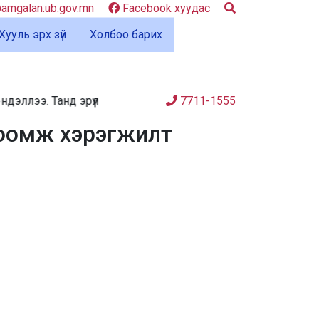
mgalan.ub.gov.mn
Facebook хуудас
Хууль эрх зүй
Холбоо барих
э. Танд эрүүл энхийг хүсье. 😍👨‍⚕️👩‍⚕️🏥 Амгалан амаржих 
7711-1555
тоомж хэрэгжилт