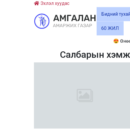
Эхлэл хуудас
Бидний туха
60 ЖИЛ
😍 Өнөөдөр 
Салбарын хэмжэ