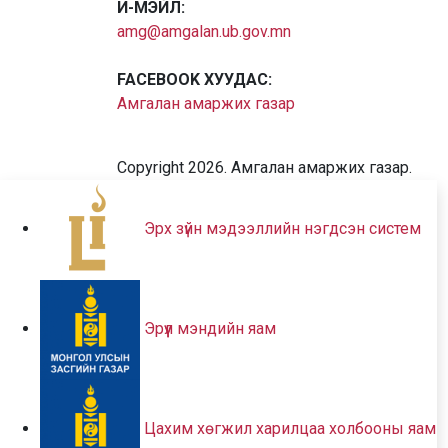
И-МЭЙЛ:
amg@amgalan.ub.gov.mn
FACEBOOK ХУУДАС:
Амгалан амаржих газар
Copyright 2026. Амгалан амаржих газар.
Эрх зүйн мэдээллийн нэгдсэн систем
Эрүүл мэндийн яам
Цахим хөгжил харилцаа холбооны яам