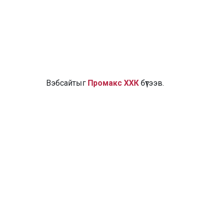
Вэбсайтыг
Промакс ХХК
бүтээв.