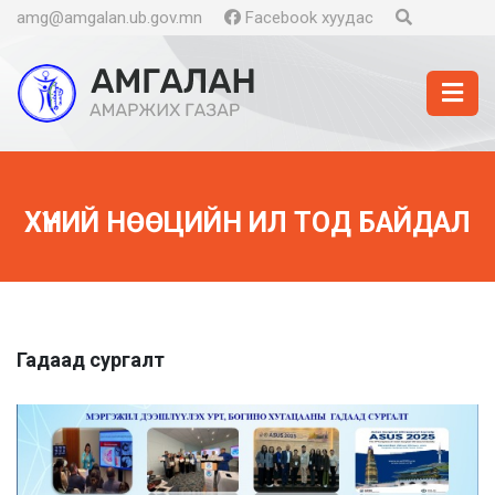
amg@amgalan.ub.gov.mn
Facebook хуудас
ХҮНИЙ НӨӨЦИЙН ИЛ ТОД БАЙДАЛ
Гадаад сургалт