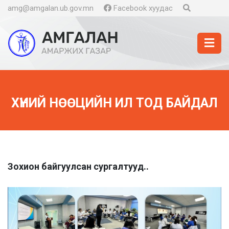
amg@amgalan.ub.gov.mn
Facebook хуудас
ХҮНИЙ НӨӨЦИЙН ИЛ ТОД БАЙДАЛ
Зохион байгуулсан сургалтууд..