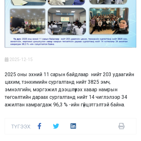
2025-12-15
2025 оны эхний 11 сарын байдлаар нийт 203 удаагийн
цахим, тэнхимийн сургалтанд нийт 3825 эмч,
эмнэлгийн, мэргэжил дээшлүүлэх хавар намрын
төгсөлтийн дараах сургалтанд нийт 14 чиглэлээр 34
ажилтан хамрагдаж 96,3 % -ийн гүйцэтгэлтэй байна.
ТҮГЭЭХ: