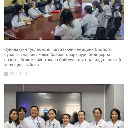
Сувилахуйн тусламж, үйлчилгээ-Хүний нөөцийн бодлого,
сувилагч нарын ажлын байран дээрх сурч боловсрох
нөхцөл, боломжийн талаар байгууллагын түвшинд нээлттэй
хэлэлцүүлэг хийлээ.
2023-10-19