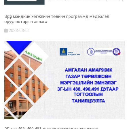
Эрүүл мэндийн хөгжлийн төвийн программд мэдээлэл
оруулах гарын авлага
2023-03-01
ЗГ-ын 488, 490,491 дугаар тогтоол танилцуулга