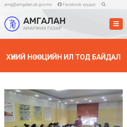
amg@amgalan.ub.gov.mn
Facebook хуудас
ХҮНИЙ НӨӨЦИЙН ИЛ ТОД БАЙДАЛ