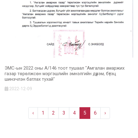
ЭМС-ын 2022 оны А/146 тоот тушаал "Амгалан амаржих
газар төрөлжсөн мэргэшлийн эмнэлгийн дүрэм, бүтэц
шинэчлэн батлах тухай"
2022-12-09
‹
1
2
3
4
5
6
›