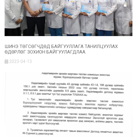
ШИНЭ ТӨГСӨГЧДӨД БАЙГУУЛЛАГА ТАНИЛЦУУЛАХ
ӨДӨРЛӨГ ЗОХИОН БАЙГУУЛАГДЛАА.
2023-04-13