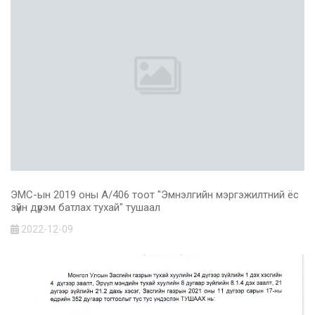
ЭМС-ын 2019 оны А/406 тоот "Эмнэлгийн мэргэжилтний ёс
зүйн дүрэм батлах тухай" тушаал
2022-12-09