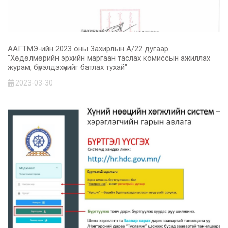
ААГТМЭ-ийн 2023 оны Захирлын А/22 дугаар
"Хөдөлмөрийн эрхийн маргаан таслах комиссын ажиллах
журам, бүрэлдэхүүнийг батлах тухай"
2023-03-30