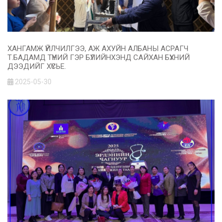
ХАНГАМЖ ҮЙЛЧИЛГЭЭ, АЖ АХУЙН АЛБАНЫ АСРАГЧ
Т.БАДАМД ТҮҮНИЙ ГЭР БҮЛИЙНХЭНД САЙХАН БҮХНИЙ
ДЭЭДИЙГ ХҮСЬЕ.
2025-05-30