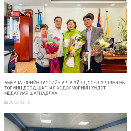
АМБУЛАТОРИЙН ТАСГИЙН АРГА ЗҮЙЧ Д.СОЁЛ-ЭРДЭНЭ НЬ
ТӨРИЙН ДЭЭД ШАГНАЛ ХӨДӨЛМӨРИЙН ХҮНДЭТ
МЕДАЛИАР ШАГНАДЛАА.
2025-03-10