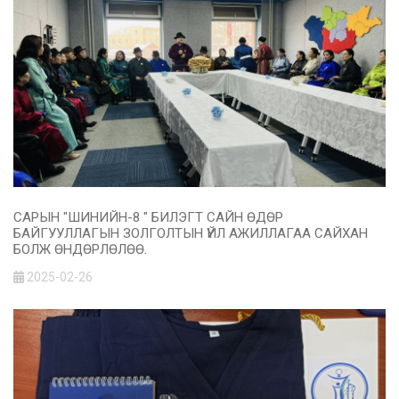
САРЫН "ШИНИЙН-8 " БИЛЭГТ САЙН ӨДӨР
БАЙГУУЛЛАГЫН ЗОЛГОЛТЫН ҮЙЛ АЖИЛЛАГАА САЙХАН
БОЛЖ ӨНДӨРЛӨЛӨӨ.
2025-02-26