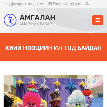
amg@amgalan.ub.gov.mn
Facebook хуудас
ХҮНИЙ НӨӨЦИЙН ИЛ ТОД БАЙДАЛ